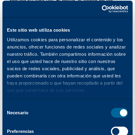
reducir su vida útil. El polvo, el aceite de las
huellas dactilares y otros contaminantes pueden
reducir considerablemente la eficacia y la vida
útil de una lámpara halógena. Estos
Este sitio web utiliza cookies
contaminantes suelen crear "puntos calientes" -
concentraciones de energía térmica- en la
Utilizamos cookies para personalizar el contenido y los
superficie de la bombilla. Un punto caliente
anuncios, ofrecer funciones de redes sociales y analizar
puede hacer que el filamento de tungsteno se
nuestro tráfico. También compartimos información sobre
el uso que usted hace de nuestro sitio con nuestros
sobrecaliente, reduciendo la vida útil del
socios de redes sociales, publicidad y análisis, que
filamento y, en consecuencia, de la propia
pueden combinarla con otra información que usted les
lámpara. Además, los puntos calientes pueden
haya proporcionado o que hayan recopilado a partir del
provocar un desequilibrio en la mezcla de
uso que usted hace de sus servicios.
halógeno y tungsteno, y el exceso de gas de
tungsteno oscurecerá la bombilla
Selección
prematuramente. Para evitar problemas debidos
Necesario
del
a la contaminación, minimice el contacto directo
consentimiento
con la pared de la bombilla; las lámparas
Preferencias
halógenas deben envolverse en papel protector