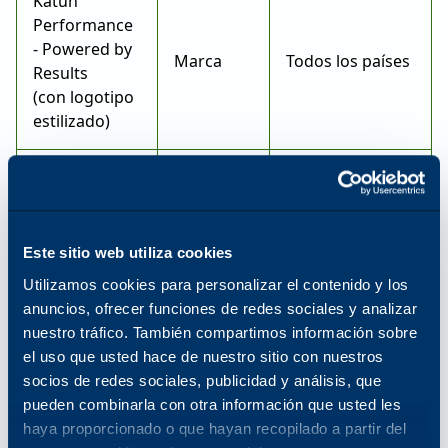
Katun
Performance
- Powered by
Marca
Todos los países
Results
(con logotipo
estilizado)
Acceso a
Marca
Todos los países
Katun
registrada
Este sitio web utiliza cookies
Marca
EE.UU.
registrada
Utilizamos cookies para personalizar el contenido y los
anuncios, ofrecer funciones de redes sociales y analizar
ALUMANA
nuestro tráfico. También compartimos información sobre
Todos los demás
Marca
el uso que usted hace de nuestro sitio con nuestros
países
socios de redes sociales, publicidad y análisis, que
pueden combinarla con otra información que usted les
Marca
haya proporcionado o que hayan recopilado a partir del
EE.UU.
registrada