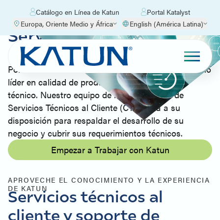
Catálogo en Línea de Katun
Portal Katalyst
Europa, Oriente Medio y África
English (América Latina)
Servicios Profesionales y
Soporte Técnico
Por más de 46 años, Katun se ha consolidado como
líder en calidad de productos y conocimiento
técnico. Nuestro equipo de representantes de
Servicios Técnicos al Cliente (CTS) está a su
disposición para respaldar el desarrollo de su
negocio y cubrir sus requerimientos técnicos.
Empezar a Trabajar con Katun
APROVECHE EL CONOCIMIENTO Y LA EXPERIENCIA
DE KATUN
Servicios técnicos al
cliente y soporte de