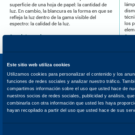
lámp
superficie de una hoja de papel: la cantidad de
dismi
luz. En cambio, la blancura es la forma en que se
técn
refleja la luz dentro de la gama visible del
los p
espectro: la calidad de la luz.
elem
Seguir Leyendo
Segu
Este sitio web utiliza cookies
Utilizamos cookies para personalizar el contenido y los anun
funciones de redes sociales y analizar nuestro tráfico. Tamb
compartimos información sobre el uso que usted hace de nue
nuestros socios de redes sociales, publicidad y análisis, qu
combinarla con otra información que usted les haya proporc
hayan recopilado a partir del uso que usted hace de sus serv
Selección