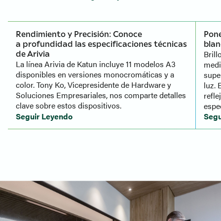
Rendimiento y Precisión: Conoce
Pone
a
profundidad las especificaciones técnicas
blan
de Arivia
Brill
La línea Arivia de Katun incluye 11 modelos A3
medid
disponibles en versiones monocromáticas y a
super
color. Tony Ko, Vicepresidente de Hardware y
luz. 
Soluciones Empresariales, nos comparte detalles
refle
clave sobre estos dispositivos.
espec
Seguir Leyendo
Segu