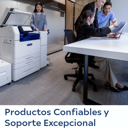
POTENCIA TU NEGOCIO
Tu Socio de Confianza en
Productos Confiables y
Soporte Excepcional