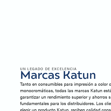
UN LEGADO DE EXCELENCIA
Marcas Katun
Tanto en consumibles para impresión a color 
monocromáticas, todas las marcas Katun est
garantizar un rendimiento superior y ahorros si
fundamentales para los distribuidores. Los cli
elegir un producto Katun, reciben calidad con