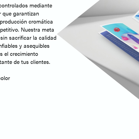
controlados mediante
r que garantizan
eproducción cromática
etitivo. Nuestra meta
in sacrificar la calidad
nfiables y asequibles
s el crecimiento
ante de tus clientes.
color