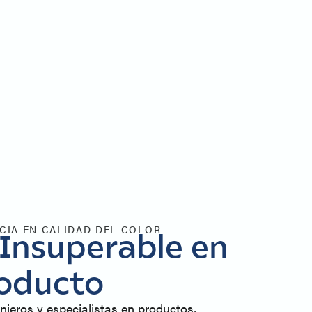
CIA EN CALIDAD DEL COLOR
 Insuperable en
oducto
nieros y especialistas en productos,