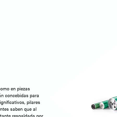
como en piezas
án concebidas para
gnificativos, pilares
entes saben que al
stante respaldada por