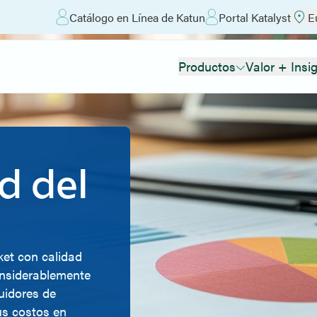
Catálogo en Línea de Katun
Portal Katalyst
E
Productos
Valor + Insi
d del
et con calidad
onsiderablemente
uidores de
us costos en