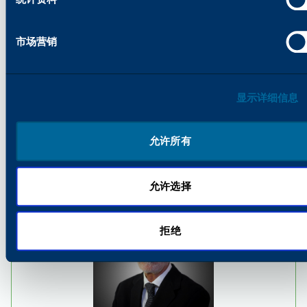
DITCON总经理
frank.eismann@gfc-gruppe.de
市场营销
分享
显示详细信息
允许所有
探索相关新闻
允许选择
拒绝