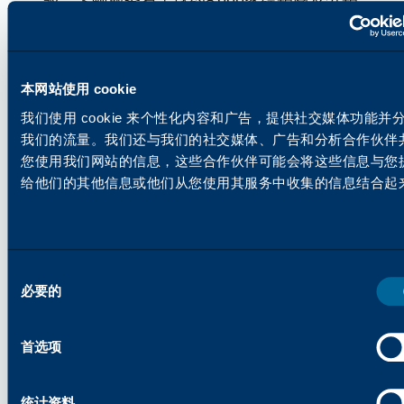
合作伙伴。依托深厚的行业积淀，卡顿致力
于为客户提供"成功如此简单"的解决方案，
专注于可靠性、简易性和创新性的产品与服
本网站使用 cookie
务。更多详情请
访问Katun.com。
媒体联络 –
我们使用 cookie 来个性化内容和广告，提供社交媒体功能并
我们的流量。我们还与我们的社交媒体、广告和分析合作伙伴
艾莉·克恩，
您使用我们网站的信息，这些合作伙伴可能会将这些信息与您
公共关系经理
给他们的其他信息或他们从您使用其服务中收集的信息结合起
Allison.Kern@katun.com
欧洲媒体联系方式
金-布莱恩特，
同
传播经理
必要的
意
Kim.Bryant@開頓.com
选
择
首选项
winwin Office Network AG 媒体联络
–
弗兰克-艾斯曼，
统计资料