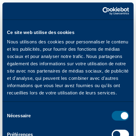
Ce site web utilise des cookies
Nous utilisons des cookies pour personnaliser le contenu
et les publicités, pour fournir des fonctions de médias
sociaux et pour analyser notre trafic. Nous partageons
également des informations sur votre utilisation de notre
site avec nos partenaires de médias sociaux, de publicité
et d'analyse, qui peuvent les combiner avec d'autres
informations que vous leur avez fournies ou qu'ils ont
recueillies lors de votre utilisation de leurs services.
Sélection
Nécessaire
des
consentements
Erreur d'application : une exception côté client s'est produite
Préférences
lors du chargement de katun.com (voir la console du navigateur