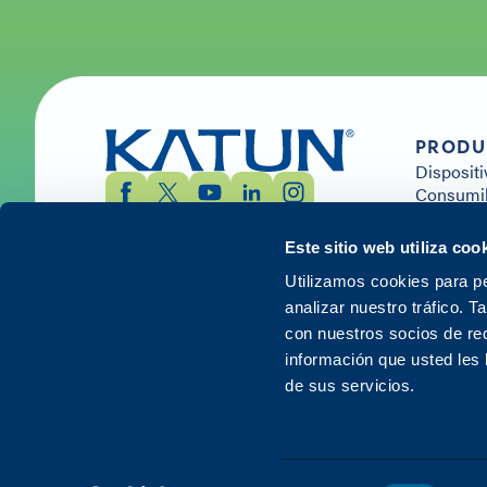
PRODU
Dispositi
Consumib
Solucion
Servicios
Este sitio web utiliza coo
Utilizamos cookies para pe
analizar nuestro tráfico. 
con nuestros socios de red
información que usted les
de sus servicios.
© 2026 Katun. Todos los derechos reservados.