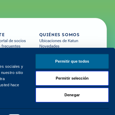
TE
QUIÉNES SOMOS
portal de socios
Ubicaciones de Katun
 frecuentes
Novedades
Arivia
Carreras profesionales
 recursos
Empezar a trabajar con
con nosotros
Katun
Permitir que todos
es sociales y
nuestro sitio
Permitir selección
tra
 usted hace
Denegar
Política de privacidad
Condiciones de uso