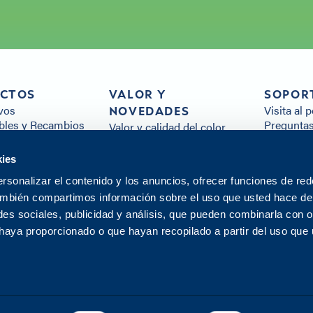
CTOS
VALOR Y
SOPOR
vos
Visita al 
NOVEDADES
les y Recambios
Preguntas
Valor y calidad del color
es
Recursos 
Sostenibilidad
Todos los
Atención al cliente
kies
Contacte 
Distribución
rsonalizar el contenido y los anuncios, ofrecer funciones de red
Noticias
También compartimos información sobre el uso que usted hace de 
Centro de innovación
es sociales, publicidad y análisis, que pueden combinarla con o
 haya proporcionado o que hayan recopilado a partir del uso que