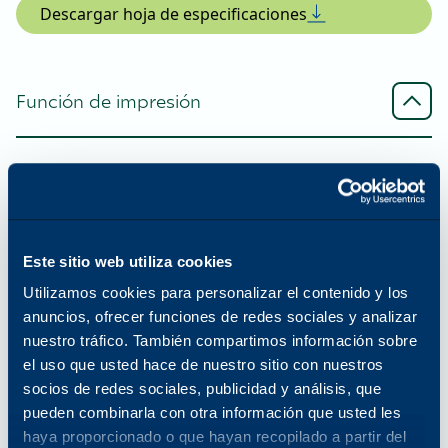
Descargar hoja de especificaciones
Función de impresión
Resolución de impresión mejorada
1200 x 2400 ppp
Este sitio web utiliza cookies
Capacidad de papel estándar
Utilizamos cookies para personalizar el contenido y los
(Std/Max)
anuncios, ofrecer funciones de redes sociales y analizar
nuestro tráfico. También compartimos información sobre
3110/6140
el uso que usted hace de nuestro sitio con nuestros
socios de redes sociales, publicidad y análisis, que
pueden combinarla con otra información que usted les
Tamaños y gramajes de papel
haya proporcionado o que hayan recopilado a partir del