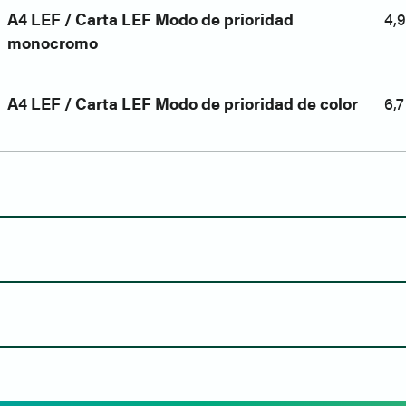
A4 LEF / Carta LEF Modo de prioridad
4,9
monocromo
A4 LEF / Carta LEF Modo de prioridad de color
6,7
DSPF estándar
s
130 (Dúplex automático, alimentador de documentos, 1 pa
33,6 kbps
80 ipm color, 80 ipm negro/ 80 ipm color, 80 ipm negro
UIT-T G3
Permite imprimir de forma inalámbrica desde iPhone, iPa