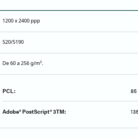
1200 x 2400 ppp
520/5190
De 60 a 256 g/m².
PCL:
85
Adobe® PostScript® 3TM:
13