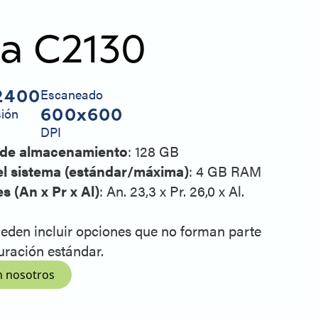
ia C2130
2400
Escaneado
600x600
sión
DPI
 de almacenamiento
: 128 GB
l sistema (estándar/máxima)
: 4 GB RAM
 (An x Pr x Al)
: An. 23,3 x Pr. 26,0 x Al.
ueden incluir opciones que no forman parte
uración estándar.
n nosotros