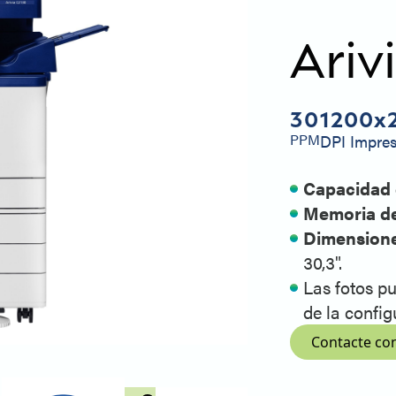
Ariv
30
1200x
PPM
DPI Impre
Capacidad
Memoria de
Dimensiones
30,3".
Las fotos p
de la config
Contacte co