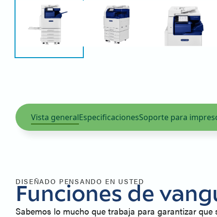
Vista general
Especificaciones
Soporte para impres
DISEÑADO PENSANDO EN USTED
Funciones de vang
Sabemos lo mucho que trabaja para garantizar que s