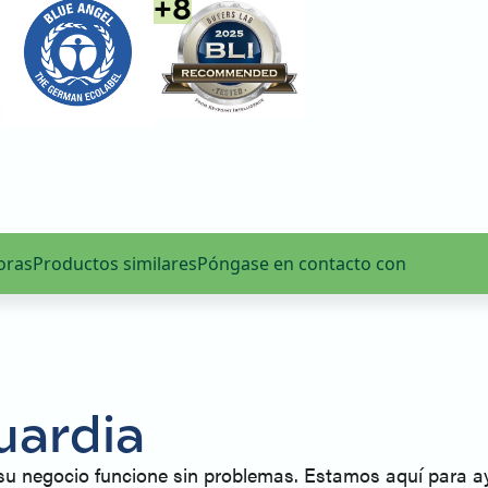
+
8
oras
Productos similares
Póngase en contacto con
uardia
u negocio funcione sin problemas. Estamos aquí para ay