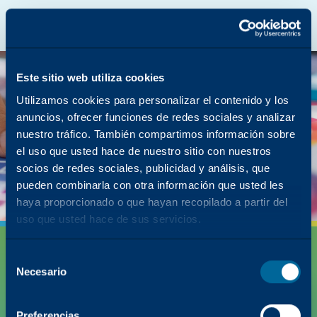
Catálogo Katun en línea
Portal Katalyst
Europa, Oriente Medio y África
Español
La página que buscaba
se quedó en la
Este sitio web utiliza cookies
fotocopiadora.
Utilizamos cookies para personalizar el contenido y los
anuncios, ofrecer funciones de redes sociales y analizar
Pero tenemos muchos otros contenidos sobre
nuestro tráfico. También compartimos información sobre
cómo Katun puede simplificar tu éxito.
el uso que usted hace de nuestro sitio con nuestros
Volver a la página de inicio
socios de redes sociales, publicidad y análisis, que
pueden combinarla con otra información que usted les
haya proporcionado o que hayan recopilado a partir del
uso que usted hace de sus servicios.
Selección
Necesario
del
consentimiento
Preferencias