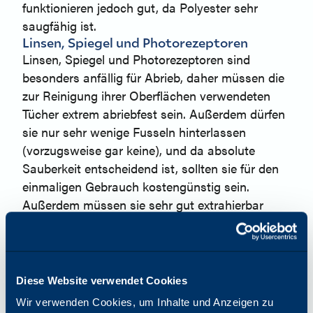
funktionieren jedoch gut, da Polyester sehr
saugfähig ist.
Linsen, Spiegel und Photorezeptoren
Linsen, Spiegel und Photorezeptoren sind
besonders anfällig für Abrieb, daher müssen die
zur Reinigung ihrer Oberflächen verwendeten
Tücher extrem abriebfest sein. Außerdem dürfen
sie nur sehr wenige Fusseln hinterlassen
(vorzugsweise gar keine), und da absolute
Sauberkeit entscheidend ist, sollten sie für den
einmaligen Gebrauch kostengünstig sein.
Außerdem müssen sie sehr gut extrahierbar
sein, d. h. sie müssen ausreichend große Poren
haben, um Verunreinigungen nicht nur
aufzunehmen, sondern sie auch unter der
äußeren Oberfläche des Tuchs zu absorbieren,
Diese Website verwendet Cookies
so dass sie diese empfindlichen Oberflächen
Wir verwenden Cookies, um Inhalte und Anzeigen zu