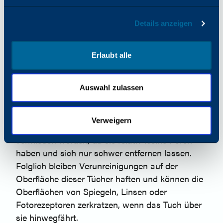
Während Tücher auf Baumwollbasis zur
Reinigung von Linsen und
Details anzeigen
Fotorezeptoroberflächen, nicht aber von
Spiegeln verwendet werden können, sollten
Erlaubt alle
Tücher auf Papierbasis niemals zur Reinigung
dieser Oberflächen verwendet werden. Sie sind
im Allgemeinen zu abrasiv und reißen außerdem
Auswahl zulassen
leicht an scharfen Kanten. Auch Tücher auf
Zellulosebasis sollten bei der Reinigung von
Verweigern
Linsen, Spiegeln oder Fotorezeptoroberflächen
vermieden werden, da sie relativ kleine Poren
haben und sich nur schwer entfernen lassen.
Folglich bleiben Verunreinigungen auf der
Oberfläche dieser Tücher haften und können die
Oberflächen von Spiegeln, Linsen oder
Fotorezeptoren zerkratzen, wenn das Tuch über
sie hinwegfährt.