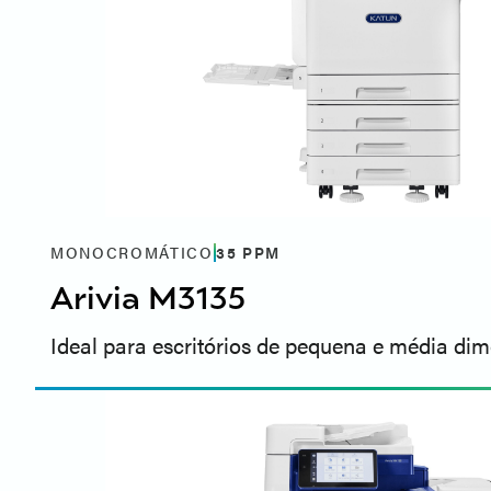
MONOCROMÁTICO
35
PPM
Arivia M3135
Ideal para escritórios de pequena e média di