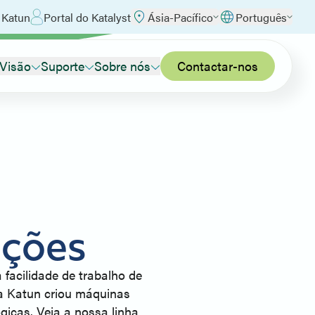
 Katun
Portal do Katalyst
Ásia-Pacífico
Português
 Visão
Suporte
Sobre nós
Contactar-nos
nções
 facilidade de trabalho de
 a Katun criou máquinas
gicas. Veja a nossa linha