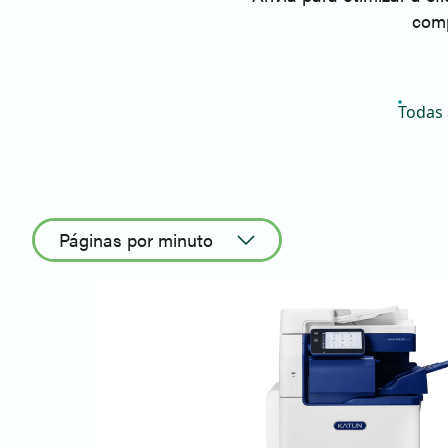
comp
Todas 
Páginas por minuto
Ordenação ascendente
Ordenação descendente