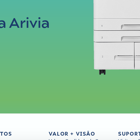
 Arivia
TOS
VALOR + VISÃO
SUPOR