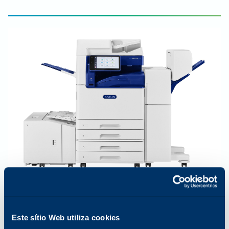
COR
35
PPM
Este sítio Web utiliza cookies
Arivia C3135