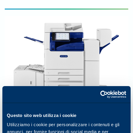
Questo sito web utilizza i cookie
COLORE
35
PPM
Utilizziamo i cookie per personalizzare i contenuti e gli
Arivia C3135
annunci, per fornire funzioni di social media e per