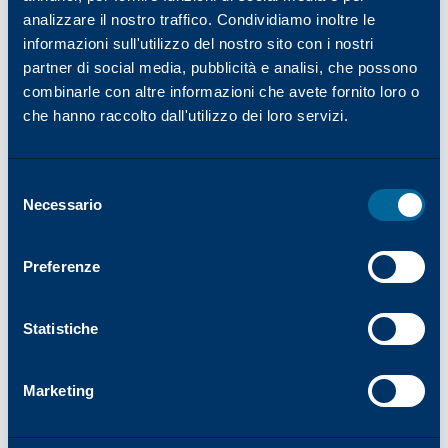
Ideale per gruppi di lavoro medio-grandi
analizzare il nostro traffico. Condividiamo inoltre le
informazioni sull'utilizzo del nostro sito con i nostri
partner di social media, pubblicità e analisi, che possono
combinarle con altre informazioni che avete fornito loro o
che hanno raccolto dall'utilizzo dei loro servizi.
Selezione
Necessario
del
consenso
Preferenze
Statistiche
Marketing
COLORE
45
PPM