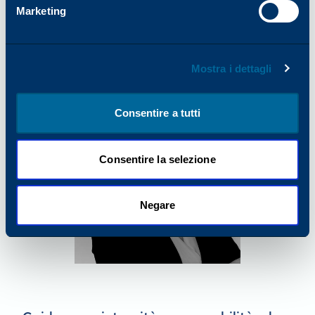
Marketing
ricevono opportunità significative, l'intera
organizzazione ne esce rafforzata.
Mostra i dettagli
Consentire a tutti
Consentire la selezione
Negare