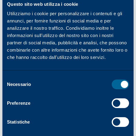
Lavorare per un'organizzazione globale è sempre
Questo sito web utilizza i cookie
stato il suo obiettivo. Vedere quell'aspirazione
Utilizziamo i cookie per personalizzare i contenuti e gli
trasformarsi in un lungo e appagante percorso
annunci, per fornire funzioni di social media e per
professionale è stato profondamente
analizzare il nostro traffico. Condividiamo inoltre le
gratificante. Quando le viene chiesto di cosa va
informazioni sull'utilizzo del nostro sito con i nostri
più fiera nella sua carriera, lei indica la
partner di social media, pubblicità e analisi, che possono
collaborazione e la mentalità orientata alla
combinarle con altre informazioni che avete fornito loro o
crescita. "Ho abbracciato il cambiamento, ho
che hanno raccolto dall'utilizzo dei loro servizi.
accettato nuove sfide e mi sono impegnata ad
apprendere", ha affermato. "Ma il successo è
Selezione
sempre condiviso".
Necessario
del
Victoria crea intenzionalmente uno spazio in cui
consenso
le donne possano avere successo
incoraggiando la partecipazione, riconoscendo i
Preferenze
risultati raggiunti e dando l'esempio con la sua
empatia. Nel servizio clienti, osserva, la
Statistiche
comunicazione e la fiducia sono fondamentali.
Quando le donne si sostengono a vicenda e