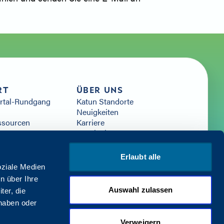
RT
ÜBER UNS
ortal-Rundgang
Katun Standorte
Neuigkeiten
ssourcen
Karriere
ourcen
Jetzt loslegen
Erlaubt alle
oziale Medien
n über Ihre
Auswahl zulassen
ter, die
 haben oder
chutzbestimmungen
Bedingungen und Konditionen
Verweigern