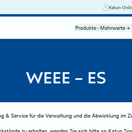
Katun Onli
Produkte
Mehrwerte + 
WEEE – ES
ing & Service für die Verwaltung und die Abwicklung i
stände zu erhalten, wenden Sie sich bitte an Katun Spa