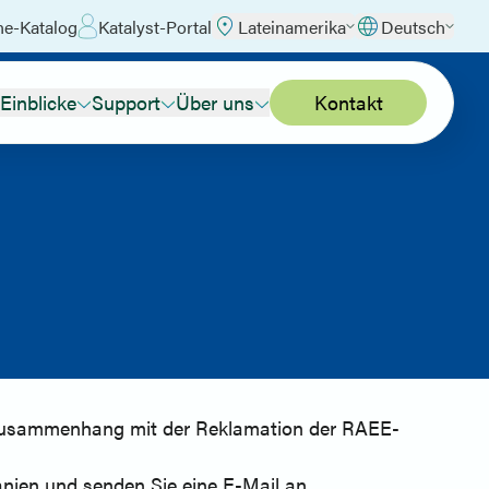
ne-Katalog
Katalyst-Portal
Lateinamerika
Deutsch
Einblicke
Support
Über uns
Kontakt
m Zusammenhang mit der Reklamation der RAEE-
nien und senden Sie eine E-Mail an