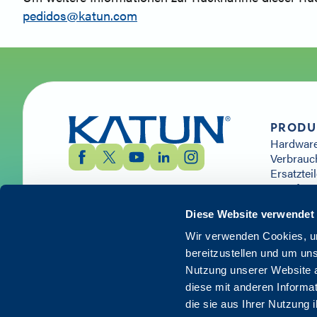
pedidos@katun.com
PRODU
Hardwar
Verbrauc
Ersatztei
IT Softw
Dienstle
Diese Website verwendet
Wir verwenden Cookies, um
bereitzustellen und um un
Nutzung unserer Website a
diese mit anderen Informat
© 2026 Katun. Alle Rechte vorbehalten.
die sie aus Ihrer Nutzung