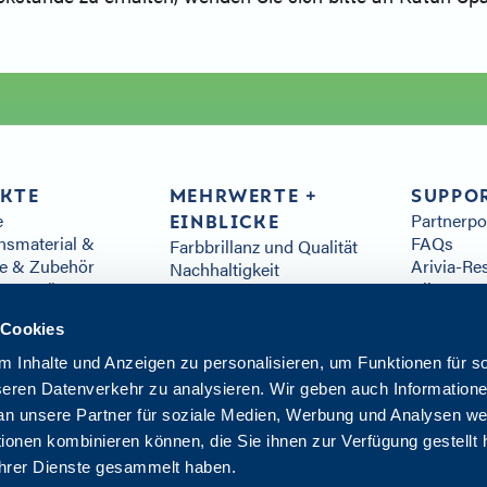
KTE
MEHRWERTE +
SUPPO
e
Partnerp
EINBLICKE
hsmaterial &
FAQs
Farbbrillanz und Qualität
le & Zubehör
Arivia-Re
Nachhaltigkeit
are & Lösungen
Alle Ress
Kunden-Service
istungen
Kontakt
Distribution
 Cookies
Einblicke
Innovationszentrum
 Inhalte und Anzeigen zu personalisieren, um Funktionen für s
seren Datenverkehr zu analysieren. Wir geben auch Informatione
n unsere Partner für soziale Medien, Werbung und Analysen wei
ionen kombinieren können, die Sie ihnen zur Verfügung gestellt
Datens
 ihrer Dienste gesammelt haben.