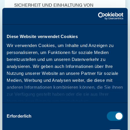
SICHERHEIT UND EINHALTUNG VON
VORSCHRIFTEN
Katun Arivia C3145 - 331K1012Y -
Sicherheitsdatenblatt
Katun
Diese Website verwendet Cookies
Download starten
Wir verwenden Cookies, um Inhalte und Anzeigen zu
personalisieren, um Funktionen für soziale Medien
bereitzustellen und um unseren Datenverkehr zu
analysieren. Wir geben auch Informationen über Ihre
Nutzung unserer Website an unsere Partner für soziale
SICHERHEIT UND EINHALTUNG VON
Medien, Werbung und Analysen weiter, die diese mit
anderen Informationen kombinieren können, die Sie ihnen
VORSCHRIFTEN
Katun Arivia C3145 - 331K1012Y -
zur Verfügung gestellt haben oder die sie aus Ihrer
Sicherheitsdatenblatt
Nutzung ihrer Dienste gesammelt haben.
Auswahl
Katun
Erforderlich
mit
Download starten
Zustimmung