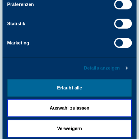
Präferenzen
Statistik
SICHERHEIT UND EINHALTUNG VON
VORSCHRIFTEN
Marketing
Katun Arivia C2125 & C2130
Konformitätserklärung für
Großbritannien
Details anzeigen
Katun
Download starten
Erlaubt alle
Auswahl zulassen
SICHERHEIT UND EINHALTUNG VON
VORSCHRIFTEN
Verweigern
Sicherheitsdatenblatt 331K1010C