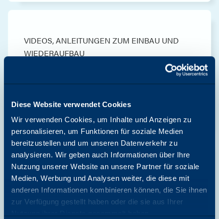
VIDEOS,
ANLEITUNGEN ZUM EINBAU UND
WIEDERAUFBAU
Canon iR Advance C3325i/C3525i-Serie
MFPs Entwickler-Nachfüllanleitung
Canon
Diese Website verwendet Cookies
Download starten
Wir verwenden Cookies, um Inhalte und Anzeigen zu
personalisieren, um Funktionen für soziale Medien
bereitzustellen und um unseren Datenverkehr zu
analysieren. Wir geben auch Informationen über Ihre
Nutzung unserer Website an unsere Partner für soziale
VIDEOS,
ANLEITUNGEN ZUM EINBAU UND
Medien, Werbung und Analysen weiter, die diese mit
WIEDERAUFBAU
anderen Informationen kombinieren können, die Sie ihnen
Canon iR ADVANCE C5030/C5045 &
C5535-Serie Trommeleinheit
zur Verfügung gestellt haben oder die sie aus Ihrer
Wiederaufbauanleitung Video
Nutzung ihrer Dienste gesammelt haben.