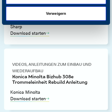
WIEDERAUFBAU
Sharp MX C250 C300 Trommeleinheit
Verweigern
Wiederherstellungsanleitung
Sharp
Download starten
VIDEOS,
ANLEITUNGEN ZUM EINBAU UND
WIEDERAUFBAU
Konica Minolta Bizhub 308e
Trommeleinheit Rebuild Anleitung
Konica Minolta
Download starten