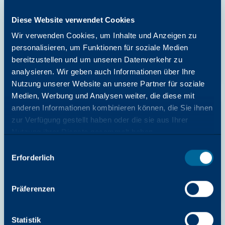
TREIBER
Arivia C2125 & C2130 Windows
Diese Website verwendet Cookies
Network Scan Utility3 Scantreiber
Wir verwenden Cookies, um Inhalte und Anzeigen zu
Katun
personalisieren, um Funktionen für soziale Medien
Download starten
bereitzustellen und um unseren Datenverkehr zu
analysieren. Wir geben auch Informationen über Ihre
Nutzung unserer Website an unsere Partner für soziale
Medien, Werbung und Analysen weiter, die diese mit
anderen Informationen kombinieren können, die Sie ihnen
TREIBER
zur Verfügung gestellt haben oder die sie aus Ihrer
Arivia C2125 & C2130 Windows
Nutzung ihrer Dienste gesammelt haben.
Document Monitor2-Dienstprogramm
Auswahl
Erforderlich
mit
Katun
Zustimmung
Download starten
Präferenzen
Statistik