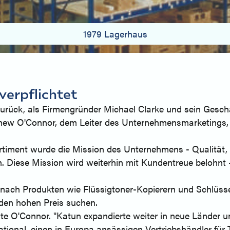
1979 Lagerhaus
verpflichtet
zurück, als Firmengründer Michael Clarke und sein Gesch
hew O'Connor, dem Leiter des Unternehmensmarketings, w
timent wurde die Mission des Unternehmens - Qualität, S
en. Diese Mission wird weiterhin mit Kundentreue belohnt
nach Produkten wie Flüssigtoner-Kopierern und Schlüssel
 den hohen Preis suchen.
te O'Connor. "Katun expandierte weiter in neue Länder u
ational, einen in Europa ansässigen Vertriebshändler für