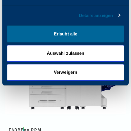
Arivia C3145
Ideal für mittlere bis große Arbeitsgruppen
Details anzeigen
Erlaubt alle
Auswahl zulassen
Verweigern
FARBE
55
PPM