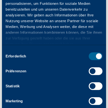
Ideal für mittlere bis große Arbeitsgruppen
personalisieren, um Funktionen für soziale Medien
bereitzustellen und um unseren Datenverkehr zu
analysieren. Wir geben auch Informationen über Ihre
Nutzung unserer Website an unsere Partner für soziale
Medien, Werbung und Analysen weiter, die diese mit
anderen Informationen kombinieren können, die Sie ihnen
zur Verfügung gestellt haben oder die sie aus Ihrer
Nutzung ihrer Dienste gesammelt haben.
Auswahl
Erforderlich
mit
Zustimmung
Präferenzen
Statistik
FARBE
45
PPM
Marketing